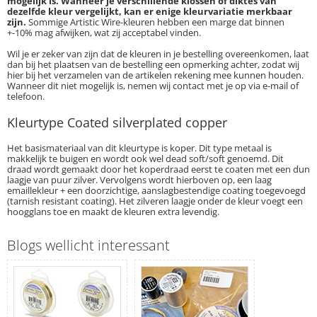
mogelijk is. Wanneer je verschillende klossen of diktes van
dezelfde kleur vergelijkt, kan er enige kleurvariatie merkbaar
zijn.
Sommige Artistic Wire-kleuren hebben een marge dat binnen
+-10% mag afwijken, wat zij acceptabel vinden.
Wil je er zeker van zijn dat de kleuren in je bestelling overeenkomen, laat
dan bij het plaatsen van de bestelling een opmerking achter, zodat wij
hier bij het verzamelen van de artikelen rekening mee kunnen houden.
Wanneer dit niet mogelijk is, nemen wij contact met je op via e-mail of
telefoon.
Kleurtype Coated silverplated copper
Het basismateriaal van dit kleurtype is koper. Dit type metaal is
makkelijk te buigen en wordt ook wel dead soft/soft genoemd. Dit
draad wordt gemaakt door het koperdraad eerst te coaten met een dun
laagje van puur zilver. Vervolgens wordt hierboven op, een laag
emaillekleur + een doorzichtige, aanslagbestendige coating toegevoegd
(tarnish resistant coating). Het zilveren laagje onder de kleur voegt een
hoogglans toe en maakt de kleuren extra levendig.
Blogs wellicht interessant