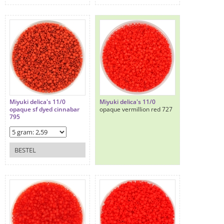
Miyuki delica's 11/0
Miyuki delica's 11/0
opaque sf dyed cinnabar
opaque vermillion red 727
795
BESTEL