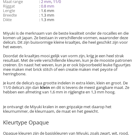
Maat range
:
2 mm
,
11/0
Rijggat
:
0.8 mm
Lengte
: 1.6 mm
Breedte
: 1.3 mm
Dikte
: 1.3 mm
Miyuki is de merknaam van de beste kwaliteit onder de rocailles en die
komen uit Japan. Ze bestaan in verschillende vormen, waaronder deze
delica’s. Dit zijn buisvormige kleine kraaltjes, die heel geschikt zijn voor
het weven.
Doordat de kraaltjes mooi gelijk van vorm zijn, krijg je een heel strak
resultaat. Met de vele verschillende kleuren, kun je de mooiste patronen
creëren. En naast het weven, kun je er ook bijvoorbeeld leuke figuurtjes
mee maken met brick stitch of een creatie maken met peyote of
herringbone.
Je kunt de delica’s qua grootte indelen in extra klein, klein en groot. De
11/0 delica’s zijn dan
klein
en dit is tevens de meest gangbare maat. Ze
hebben een afmeting van 1,6 mm in rijglengte en 1,3 mm hoog.
Je ontvangt de Miyuki kralen in een gripzakje met daarop het
kleurnummer, de kleurnaam, de maat en het gewicht.
Kleurtype Opaque
Opaque kleuren zijn de basiskleuren van Miyuki, zoals zwart, wit, rood,