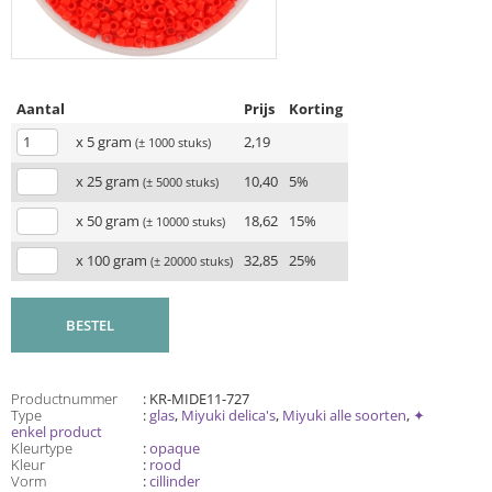
Aantal
Prijs
Korting
x 5 gram
2,19
(± 1000 stuks)
x 25 gram
10,40
5%
(± 5000 stuks)
x 50 gram
18,62
15%
(± 10000 stuks)
x 100 gram
32,85
25%
(± 20000 stuks)
BESTEL
Productnummer
: KR-MIDE11-727
Type
:
glas
,
Miyuki delica's
,
Miyuki alle soorten
,
✦
enkel product
Kleurtype
:
opaque
Kleur
:
rood
Vorm
:
cillinder