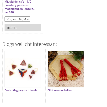
Miyuki delica's 11/0
powdery pastels -
modekleuren lente z...
set140
BESTEL
Blogs wellicht interessant
Basisuitleg peyote triangle
Cilifringe oorbellen