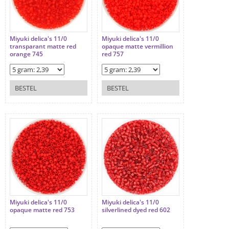
Miyuki delica's 11/0
Miyuki delica's 11/0
transparant matte red
opaque matte vermillion
orange 745
red 757
BESTEL
BESTEL
Miyuki delica's 11/0
Miyuki delica's 11/0
opaque matte red 753
silverlined dyed red 602