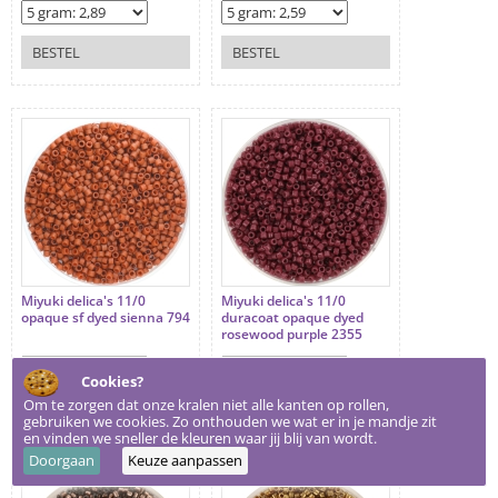
BESTEL
BESTEL
Miyuki delica's 11/0
Miyuki delica's 11/0
opaque sf dyed sienna 794
duracoat opaque dyed
rosewood purple 2355
Cookies?
Om te zorgen dat onze kralen niet alle kanten op rollen,
BESTEL
BESTEL
gebruiken we cookies. Zo onthouden we wat er in je mandje zit
en vinden we sneller de kleuren waar jij blij van wordt.
Doorgaan
Keuze aanpassen