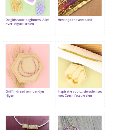
De gids voor beginners: Alles
Herringbone armband
over Miyuki kralen
Griffin draad armbandjes
Inspiratie voor... sieraden set
rijgen
met Czech facet kralen