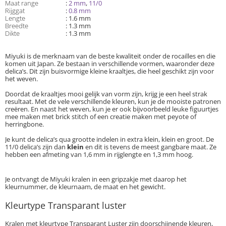
Maat range
:
2 mm
,
11/0
Rijggat
:
0.8 mm
Lengte
: 1.6 mm
Breedte
: 1.3 mm
Dikte
: 1.3 mm
Miyuki is de merknaam van de beste kwaliteit onder de rocailles en die
komen uit Japan. Ze bestaan in verschillende vormen, waaronder deze
delica’s. Dit zijn buisvormige kleine kraaltjes, die heel geschikt zijn voor
het weven.
Doordat de kraaltjes mooi gelijk van vorm zijn, krijg je een heel strak
resultaat. Met de vele verschillende kleuren, kun je de mooiste patronen
creëren. En naast het weven, kun je er ook bijvoorbeeld leuke figuurtjes
mee maken met brick stitch of een creatie maken met peyote of
herringbone.
Je kunt de delica’s qua grootte indelen in extra klein, klein en groot. De
11/0 delica’s zijn dan
klein
en dit is tevens de meest gangbare maat. Ze
hebben een afmeting van 1,6 mm in rijglengte en 1,3 mm hoog.
Je ontvangt de Miyuki kralen in een gripzakje met daarop het
kleurnummer, de kleurnaam, de maat en het gewicht.
Kleurtype Transparant luster
Kralen met kleurtype Transparant Luster zijn doorschijnende kleuren,