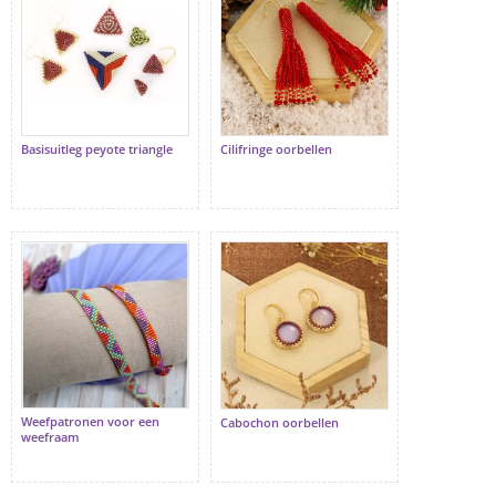
Basisuitleg peyote triangle
Cilifringe oorbellen
Weefpatronen voor een
Cabochon oorbellen
weefraam