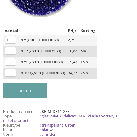
Aantal
Prijs
Korting
x 5 gram
2,29
(± 1000 stuks)
x 25 gram
10,88
5%
(± 5000 stuks)
x 50 gram
19,47
15%
(± 10000 stuks)
x 100 gram
34,35
25%
(± 20000 stuks)
BESTEL
Productnummer
: KR-MIDE11-277
Type
:
glas
,
Miyuki delica's
,
Miyuki alle soorten
,
✦
enkel product
Kleurtype
:
transparant luster
Kleur
:
blauw
Vorm
:
cillinder