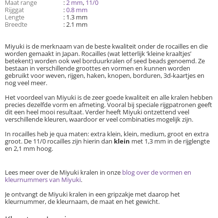
Maat range
:
2 mm
,
11/0
Rijggat
:
0.8 mm
Lengte
: 1.3 mm
Breedte
: 2.1 mm
Miyuki is de merknaam van de beste kwaliteit onder de rocailles en die
worden gemaakt in Japan. Rocailles (wat letterlijk ‘kleine kraaltjes’
betekent) worden ook wel borduurkralen of seed beads genoemd. Ze
bestaan in verschillende groottes en vormen en kunnen worden
gebruikt voor weven, rijgen, haken, knopen, borduren, 3d-kaartjes en
nog veel meer.
Het voordeel van Miyuki is de zeer goede kwaliteit en alle kralen hebben
precies dezelfde vorm en afmeting. Vooral bij speciale rijgpatronen geeft
dit een heel mooi resultaat. Verder heeft Miyuki ontzettend veel
verschillende kleuren, waardoor er veel combinaties mogelijk zijn.
In rocailles heb je qua maten: extra klein, klein, medium, groot en extra
groot. De 11/0 rocailles zijn hierin dan
klein
met 1,3 mm in de rijglengte
en 2,1 mm hoog.
Lees meer over de Miyuki kralen in onze
blog over de vormen en
kleurnummers van Miyuki
.
Je ontvangt de Miyuki kralen in een gripzakje met daarop het
kleurnummer, de kleurnaam, de maat en het gewicht.