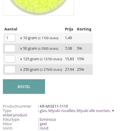
Aantal
Prijs
Korting
x 10 gram
1,49
(± 1100 stuks)
x 50 gram
7,08
5%
(± 5500 stuks)
x 125 gram
15,83
15%
(± 13750 stuks)
x 250 gram
27,94
25%
(± 27500 stuks)
BESTEL
Productnummer
: KR-MISE11-1119
Type
:
glas
,
Miyuki rocailles
,
Miyuki alle soorten
,
✦
enkel product
Kleurtype
:
luminous
Kleur
:
geel
Vorm
:
rond