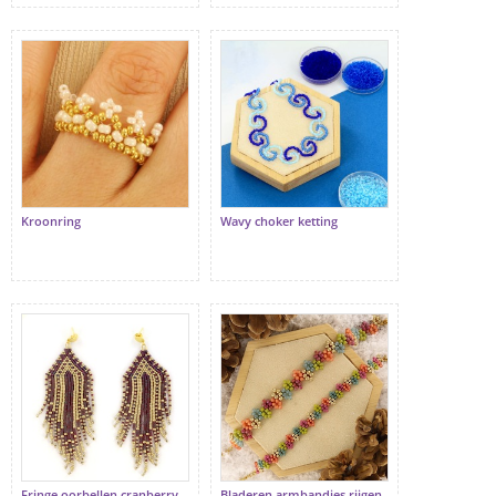
Kroonring
Wavy choker ketting
Fringe oorbellen cranberry
Bladeren armbandjes rijgen