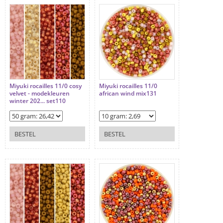
Miyuki rocailles 11/0 cosy
Miyuki rocailles 11/0
velvet - modekleuren
african wind mix131
winter 202... set110
BESTEL
BESTEL