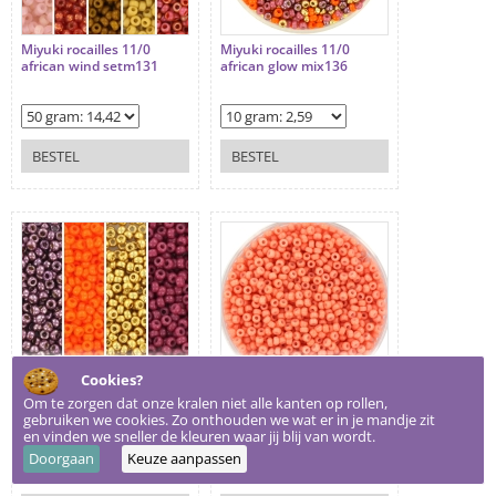
Miyuki rocailles 11/0
Miyuki rocailles 11/0
african wind setm131
african glow mix136
BESTEL
BESTEL
Cookies?
Om te zorgen dat onze kralen niet alle kanten op rollen,
Miyuki rocailles 11/0
Miyuki rocailles 11/0
gebruiken we cookies. Zo onthouden we wat er in je mandje zit
african glow setm136
duracoat opaque dark
en vinden we sneller de kleuren waar jij blij van wordt.
salmon 4462
Doorgaan
Keuze aanpassen