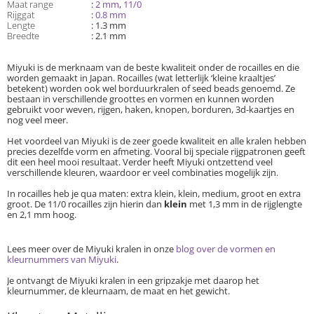
Maat range
:
2 mm
,
11/0
Rijggat
:
0.8 mm
Lengte
: 1.3 mm
Breedte
: 2.1 mm
Miyuki is de merknaam van de beste kwaliteit onder de rocailles en die
worden gemaakt in Japan. Rocailles (wat letterlijk ‘kleine kraaltjes’
betekent) worden ook wel borduurkralen of seed beads genoemd. Ze
bestaan in verschillende groottes en vormen en kunnen worden
gebruikt voor weven, rijgen, haken, knopen, borduren, 3d-kaartjes en
nog veel meer.
Het voordeel van Miyuki is de zeer goede kwaliteit en alle kralen hebben
precies dezelfde vorm en afmeting. Vooral bij speciale rijgpatronen geeft
dit een heel mooi resultaat. Verder heeft Miyuki ontzettend veel
verschillende kleuren, waardoor er veel combinaties mogelijk zijn.
In rocailles heb je qua maten: extra klein, klein, medium, groot en extra
groot. De 11/0 rocailles zijn hierin dan
klein
met 1,3 mm in de rijglengte
en 2,1 mm hoog.
Lees meer over de Miyuki kralen in onze
blog over de vormen en
kleurnummers van Miyuki
.
Je ontvangt de Miyuki kralen in een gripzakje met daarop het
kleurnummer, de kleurnaam, de maat en het gewicht.