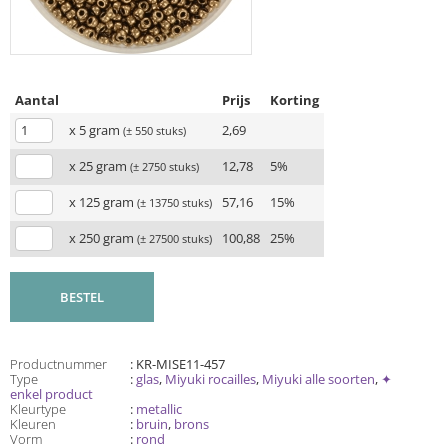
Aantal
Prijs
Korting
x 5 gram
2,69
(± 550 stuks)
x 25 gram
12,78
5%
(± 2750 stuks)
x 125 gram
57,16
15%
(± 13750 stuks)
x 250 gram
100,88
25%
(± 27500 stuks)
BESTEL
Productnummer
: KR-MISE11-457
Type
:
glas
,
Miyuki rocailles
,
Miyuki alle soorten
,
✦
enkel product
Kleurtype
:
metallic
Kleuren
:
bruin
,
brons
Vorm
:
rond