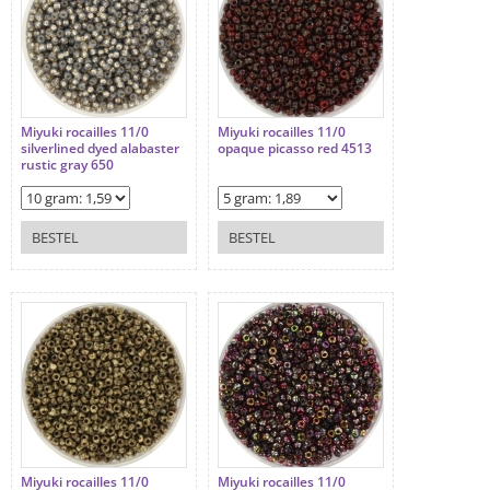
Miyuki rocailles 11/0
Miyuki rocailles 11/0
silverlined dyed alabaster
opaque picasso red 4513
rustic gray 650
BESTEL
BESTEL
Miyuki rocailles 11/0
Miyuki rocailles 11/0