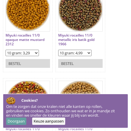
Miyuki rocailles 11/0
Miyuki rocailles 11/0
opaque matte mustard
metallic iris batik gold
2312
1966
BESTEL
BESTEL
Cookies?
Om te zorgen dat onze kralen niet alle kanten op rollen,
gebruiken we cookies. Zo onthouden we wat er in je mandje zit
en vinden we sneller de kleuren waar jij blij van wordt.
Doorgaan
Keuze aanpassen
Miyuki rocailles 11/0
Miyuki rocailles 11/0