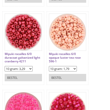
Miyuki rocailles 6/0
Miyuki rocailles 6/0
duracoat galvanized light
opaque luster tea rose
cranberry 4211
596-1
BESTEL
BESTEL