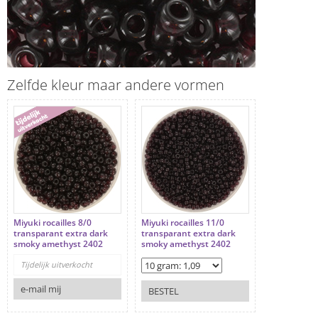
Zelfde kleur maar andere vormen
Miyuki rocailles 8/0
Miyuki rocailles 11/0
transparant extra dark
transparant extra dark
smoky amethyst 2402
smoky amethyst 2402
Tijdelijk uitverkocht
e-mail mij
BESTEL