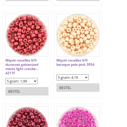
Miyuki rocailles 6/0
Miyuki rocailles 6/0
duracoat galvanized
baroque pale pink 3954
matte light cranbe...
4211F
BESTEL
BESTEL