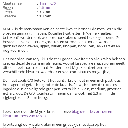
Maat range
:
4 mm
,
6/0
Rijggat
:
1.6 mm
Lengte
: 3.3 mm
Breedte
: 4.3 mm
Miyuki is de merknaam van de beste kwaliteit onder de rocailles en die
worden gemaakt in Japan. Rocailles (wat letterlijk ‘kleine kraaltjes’
betekent) worden ook wel borduurkralen of seed beads genoemd. Ze
bestaan in verschillende groottes en vormen en kunnen worden
gebruikt voor weven, rijgen, haken, knopen, borduren, 3d-kaartjes en
nog veel meer.
Het voordeel van Miyuki is de zeer goede kwaliteit en alle kralen hebben
precies dezelfde vorm en afmeting. Vooral bij speciale rijgpatronen geeft
dit een heel mooi resultaat. Verder heeft Miyuki ontzettend veel
verschillende kleuren, waardoor er veel combinaties mogelijk zijn.
De maat zoals 6/0 betekent het aantal kralen dat in een inch past, dus
hoe lager het getal, hoe groter de kraal is. En wij hebben de rocailles
ingedeeld in de volgende groepen: extra klein, klein, medium, groot en
extra groot. De 6/0 rocailles zijn hierin dan
groot
met 3,3 mm in de
rijglengte en 4,3 mm hoog.
Lees meer over de Miyuki kralen in onze
blog over de vormen en
kleurnummers van Miyuki
.
Je ontvangt de Miyuki kralen in een gripzakje met daarop het