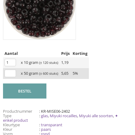
Aantal
Prijs
Korting
x 10 gram
1,19
(± 120 stuks)
x 50 gram
5,65
5%
(± 600 stuks)
BESTEL
Productnummer
: KR-MISE06-2402
Type
:
glas
,
Miyuki rocailles
,
Miyuki alle soorten
,
✦
enkel product
Kleurtype
:
transparant
Kleur
:
paars
Vorm
:
rond