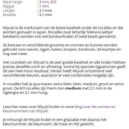
Maat range
:
3 mm
,
8/0
Rijggat
:
1 mm
Lengte
: 2.1 mm
Breedte
: 3.1 mm
Miyuki is de merknaam van de beste kwaliteit onder de rocailles en die
worden gemaakt in Japan. Rocailles (wat letterlijk ‘kleine kraaltjes’
betekent) worden ook wel borduurkralen of seed beads genoemd.
Ze bestaan in verschillende groottes en vormen en kunnen worden
gebruikt voor weven, rijgen, haken, knopen, borduren, 3d-kaartjes en
nog veel meer.
Het voordeel van Miyuki is de zeer goede kwaliteit en alle kralen hebben
precies dezelfde vorm en afmeting. Vooral bij speciale rijgpatronen geeft
dit een heel mooi resultaat. Verder heeft Miyuki ontzettend veel
verschillende kleuren, waardoor er veel combinaties mogelijk zijn.
In rocailles heb je qua maten: extra klein, klein, medium, groot en extra
groot. De 8/0 rocailles zijn hierin dan
medium
met 2,1 mm in de
rijglengte en 3,1 mm hoog.
Lees hier meer over Miyuki kralen in onze
blog over de vormen en
kleurnummers van Miyuki
.
Je ontvangt de Miyuki kralen in een gripzakje met daarop het
kleurnummer, de kleurnaam, de maat en het gewicht.