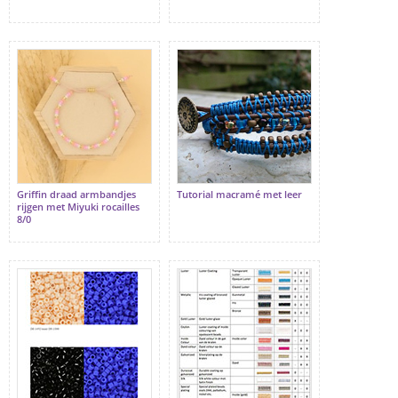
Griffin draad armbandjes
Tutorial macramé met leer
rijgen met Miyuki rocailles
8/0