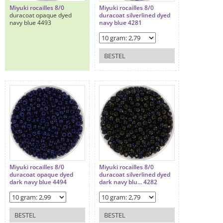
Miyuki rocailles 8/0
Miyuki rocailles 8/0
duracoat opaque dyed
duracoat silverlined dyed
navy blue 4493
navy blue 4281
BESTEL
Miyuki rocailles 8/0
Miyuki rocailles 8/0
duracoat opaque dyed
duracoat silverlined dyed
dark navy blue 4494
dark navy blu... 4282
BESTEL
BESTEL