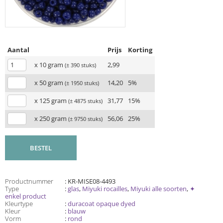
Aantal
Prijs
Korting
x 10 gram
2,99
(± 390 stuks)
x 50 gram
14,20
5%
(± 1950 stuks)
x 125 gram
31,77
15%
(± 4875 stuks)
x 250 gram
56,06
25%
(± 9750 stuks)
BESTEL
Productnummer
: KR-MISE08-4493
Type
:
glas
,
Miyuki rocailles
,
Miyuki alle soorten
,
✦
enkel product
Kleurtype
:
duracoat opaque dyed
Kleur
:
blauw
Vorm
:
rond