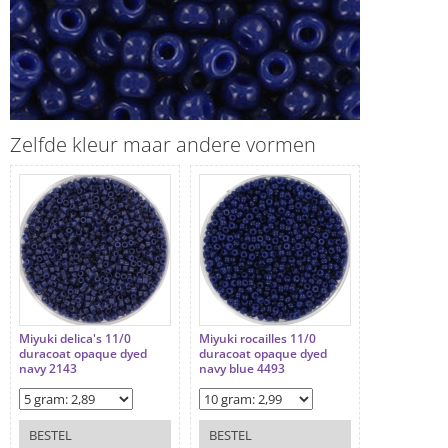
Zelfde kleur maar andere vormen
Miyuki delica's 11/0
Miyuki rocailles 11/0
duracoat opaque dyed
duracoat opaque dyed
navy 2143
navy blue 4493
BESTEL
BESTEL