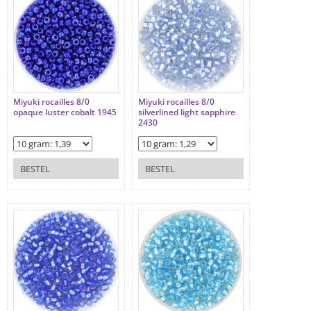
Miyuki rocailles 8/0
Miyuki rocailles 8/0
opaque luster cobalt 1945
silverlined light sapphire
2430
BESTEL
BESTEL