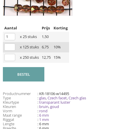
Aantal
Prijs
Korting
x 25 stuks
1,50
x 125 stuks
6,75
10%
x 250 stuks
12,75
15%
BESTEL
Productnummer
: KR-18106-w14495
Type
:
glas
,
Czech facet
,
Czech glas
Kleurtype
:
transparant luster
Kleuren
:
bruin
,
goud
Vorm
:
rond
Maat range
:
6 mm
Rijggat
:
1 mm
Lengte
: 6 mm
Breedte
: 6 mm