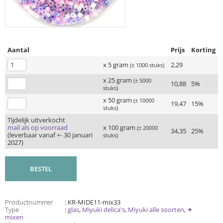
Aantal
Prijs
Korting
x 5 gram
2,29
(± 1000 stuks)
x 25 gram
(± 5000
10,88
5%
stuks)
x 50 gram
(± 10000
19,47
15%
stuks)
Tijdelijk uitverkocht
mail als op voorraad
x 100 gram
(± 20000
34,35
25%
(leverbaar vanaf +- 30 januari
stuks)
2027)
BESTEL
Productnummer
: KR-MIDE11-mix33
Type
:
glas
,
Miyuki delica's
,
Miyuki alle soorten
,
✦
mixen