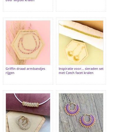
Griffin draad armbandjes
Inspiratie voor... sieraden set
rijgen
met Czech facet kralen