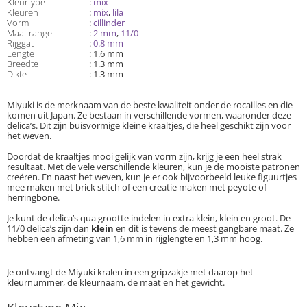
Kleurtype
:
mix
Kleuren
:
mix
,
lila
Vorm
:
cillinder
Maat range
:
2 mm
,
11/0
Rijggat
:
0.8 mm
Lengte
: 1.6 mm
Breedte
: 1.3 mm
Dikte
: 1.3 mm
Miyuki is de merknaam van de beste kwaliteit onder de rocailles en die
komen uit Japan. Ze bestaan in verschillende vormen, waaronder deze
delica’s. Dit zijn buisvormige kleine kraaltjes, die heel geschikt zijn voor
het weven.
Doordat de kraaltjes mooi gelijk van vorm zijn, krijg je een heel strak
resultaat. Met de vele verschillende kleuren, kun je de mooiste patronen
creëren. En naast het weven, kun je er ook bijvoorbeeld leuke figuurtjes
mee maken met brick stitch of een creatie maken met peyote of
herringbone.
Je kunt de delica’s qua grootte indelen in extra klein, klein en groot. De
11/0 delica’s zijn dan
klein
en dit is tevens de meest gangbare maat. Ze
hebben een afmeting van 1,6 mm in rijglengte en 1,3 mm hoog.
Je ontvangt de Miyuki kralen in een gripzakje met daarop het
kleurnummer, de kleurnaam, de maat en het gewicht.