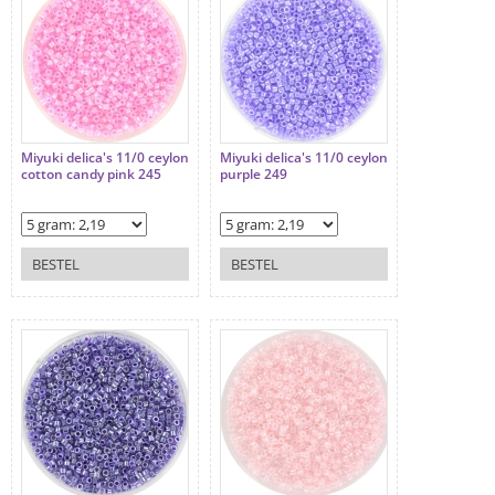
Miyuki delica's 11/0 ceylon
Miyuki delica's 11/0 ceylon
cotton candy pink 245
purple 249
BESTEL
BESTEL