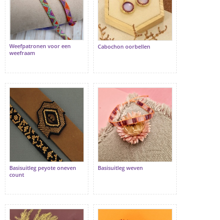
Weefpatronen voor een
Cabochon oorbellen
weefraam
Basisuitleg peyote oneven
Basisuitleg weven
count