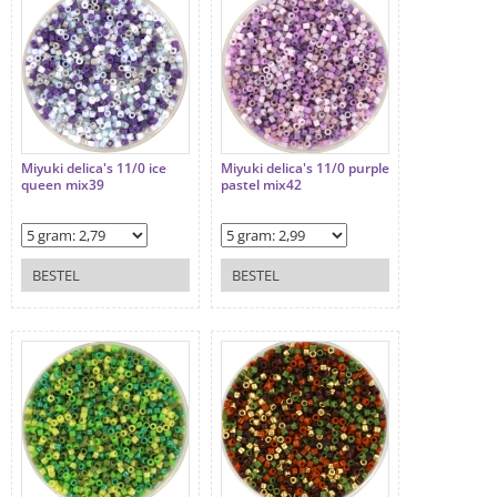
Miyuki delica's 11/0 ice
Miyuki delica's 11/0 purple
queen mix39
pastel mix42
BESTEL
BESTEL