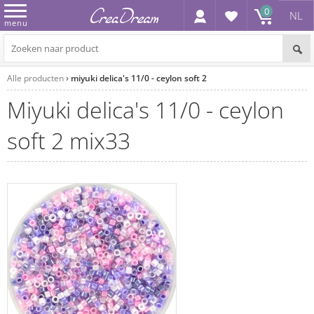
0
NL
menu
Alle producten
miyuki delica's 11/0 - ceylon soft 2
miyuki delica's 11/0 - ceylon
soft 2 mix33