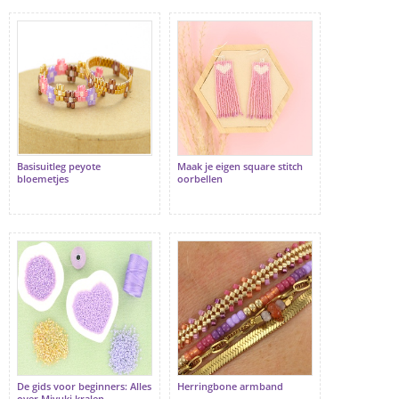
Basisuitleg peyote
Maak je eigen square stitch
bloemetjes
oorbellen
De gids voor beginners: Alles
Herringbone armband
over Miyuki kralen