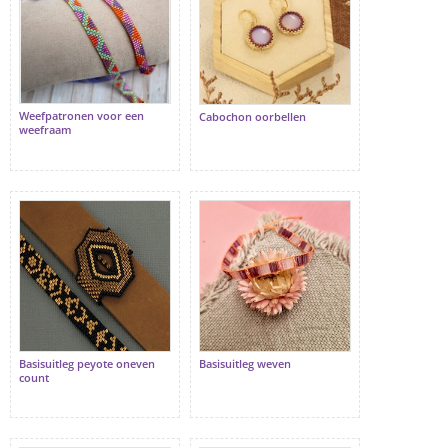
Weefpatronen voor een
Cabochon oorbellen
weefraam
Basisuitleg peyote oneven
Basisuitleg weven
count