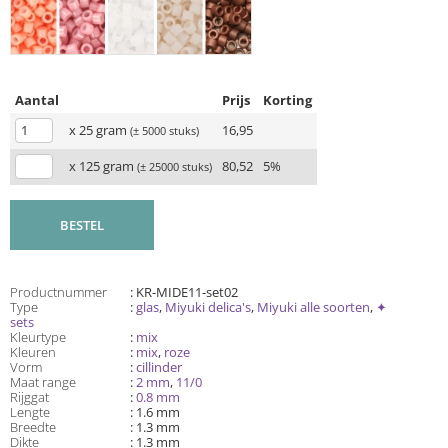
Aantal
Prijs
Korting
x 25 gram
16,95
(± 5000 stuks)
x 125 gram
80,52
5%
(± 25000 stuks)
BESTEL
Productnummer
: KR-MIDE11-set02
Type
:
glas
,
Miyuki delica's
,
Miyuki alle soorten
,
✦
sets
Kleurtype
:
mix
Kleuren
:
mix
,
roze
Vorm
:
cillinder
Maat range
:
2 mm
,
11/0
Rijggat
:
0.8 mm
Lengte
: 1.6 mm
Breedte
: 1.3 mm
Dikte
: 1.3 mm