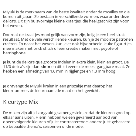
Miyuki is de merknaam van de beste kwaliteit onder de rocailles en die
komen uit Japan. Ze bestaan in verschillende vormen, waaronder deze
delica’s. Dit zijn buisvormige kleine kraaltjes, die heel geschikt zijn voor
het weven.
Doordat de kraaltjes mooi gelijk van vorm zijn, krijg je een heel strak
resultaat. Met de vele verschillende kleuren, kun je de mooiste patronen
creëren. En naast het weven, kun je er ook bijvoorbeeld leuke figuurtjes
mee maken met brick stitch of een creatie maken met peyote of
herringbone.
Je kunt de delica’s qua grootte indelen in extra klein, klein en groot. De
11/0 delica’s zijn dan
klein
en dit is tevens de meest gangbare maat. Ze
hebben een afmeting van 1,6 mm in rijglengte en 1,3 mm hoog.
Je ontvangt de Miyuki kralen in een gripzakje met daarop het
kleurnummer, de kleurnaam, de maat en het gewicht.
Kleurtype Mix
De mixen zijn altijd zorgvuldig samengesteld, zodat de kleuren goed op
elkaar aansluiten. Hierin hebben we een gevarieerd aanbod van
opeenvolgende kleuren of juist contrasterende, andere juist gebaseerd
op bepaalde thema's, seizoenen of de mode.